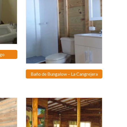
ego
Baño de Bungalow – La Cangrejera