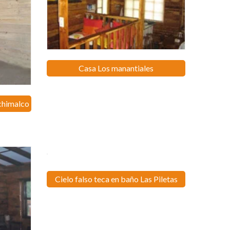
Casa Los manantiales
chimalco
Cielo falso teca en baño Las Piletas