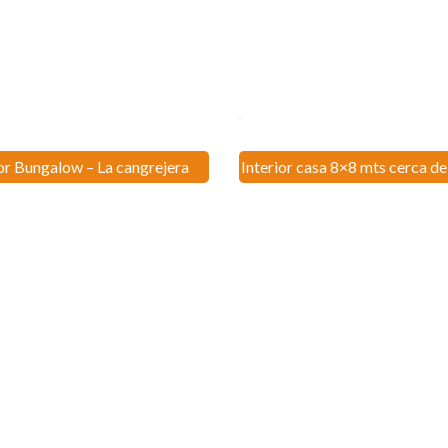
ior Bungalow – La cangrejera
Interior casa 8×8 mts cerca de