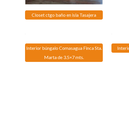
Closet ctgo baño en isla Tasajera
Interior búngalo Comasagua Finca Sta.
Inter
Marta de 3.5×7 mts.