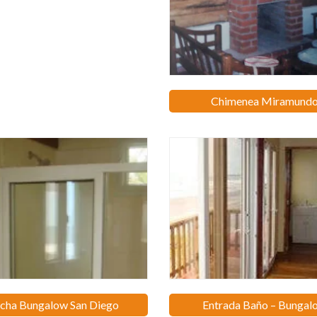
Chimenea Miramund
cha Bungalow San Diego
Entrada Baño – Bungal