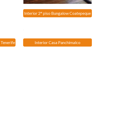
Interior 2° piso Bungalow Coatepeque
 Tenerife
Interior Casa Panchimalco