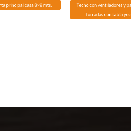
ta principal casa 8×8 mts.
Techo con ventiladores y p
forradas con tabla yes