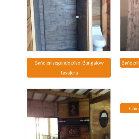
Baño en segundo piso, Bungalow
Baño pin
Tasajera
Chim