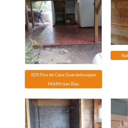
Ba
1ER Piso de Casa Guardabosques
MARN San Blas