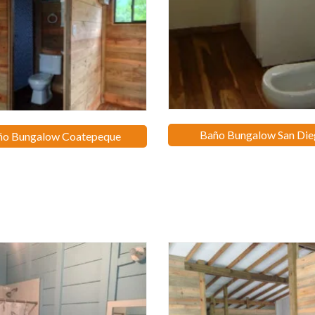
Baño Bungalow San Di
ño Bungalow Coatepeque