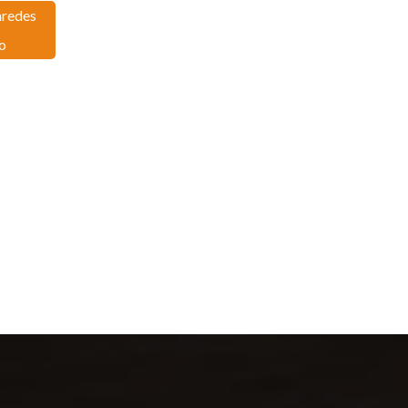
aredes
o