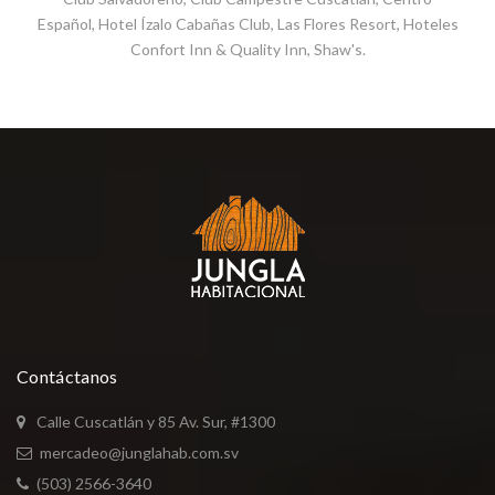
Español, Hotel Ízalo Cabañas Club, Las Flores Resort, Hoteles
Confort Inn & Quality Inn, Shaw's.
Contáctanos
Calle Cuscatlán y 85 Av. Sur, #1300
mercadeo@junglahab.com.sv
(503) 2566-3640