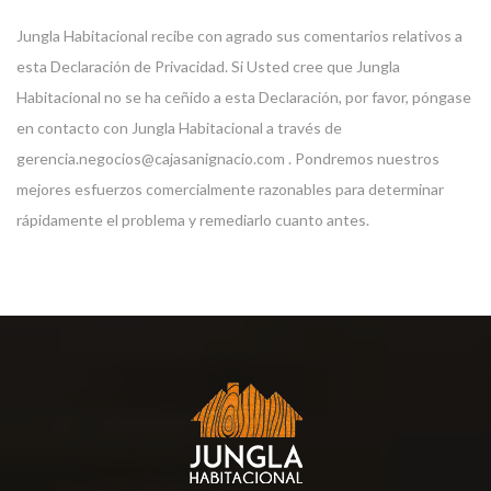
Jungla Habitacional recibe con agrado sus comentarios relativos a
esta Declaración de Privacidad. Si Usted cree que Jungla
Habitacional no se ha ceñido a esta Declaración, por favor, póngase
en contacto con Jungla Habitacional a través de
gerencia.negocios@cajasanignacio.com . Pondremos nuestros
mejores esfuerzos comercialmente razonables para determinar
rápidamente el problema y remediarlo cuanto antes.