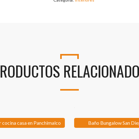
RODUCTOS RELACIONAD
or cocina casa en Panchimalco
Baño Bungalow San Di