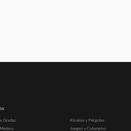
os
 y Gradas
Kioskos y Pérgolas
 Madera
Juegos y Columpios