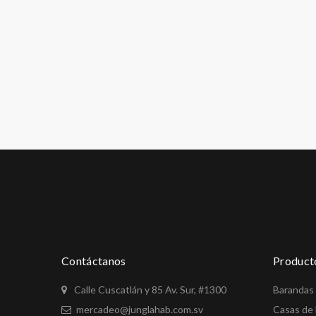
Contáctanos
Product
Calle Cuscatlán y 85 Av. Sur, #1300
Barandas
mercadeo@junglahab.com.sv
Casas de