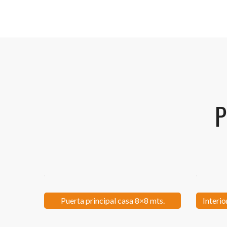
P
Puerta principal casa 8×8 mts.
Interi