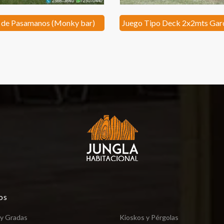
 de Pasamanos (Monky bar)
Juego Tipo Deck 2x2mts Gard
os
 y Gradas
Kioskos y Pérgolas