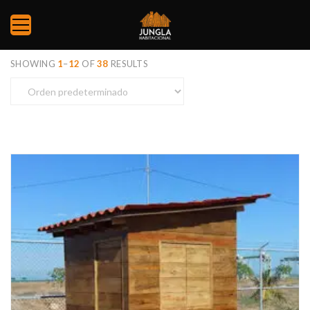
SHOWING
1
–
12
OF
38
RESULTS