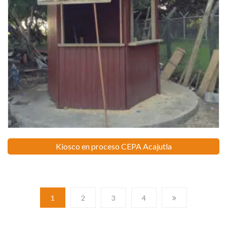
Kiosco en proceso CEPA Acajutla
1
2
3
4